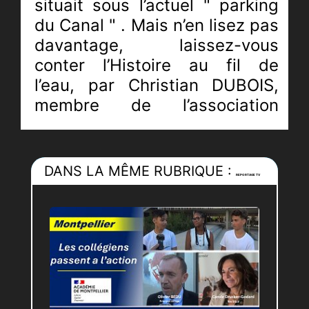
situait sous
l’actuel " parking
du Canal "
. Mais n’en lisez pas
davantage, laissez-vous
conter l’Histoire au fil de
l’eau,
par Christian DUBOIS
,
membre de l’association
« Pour le canal de Lunel ».
JRI :
Claudia PITRONACI
DANS LA MÊME RUBRIQUE :
REPORTAGE TV