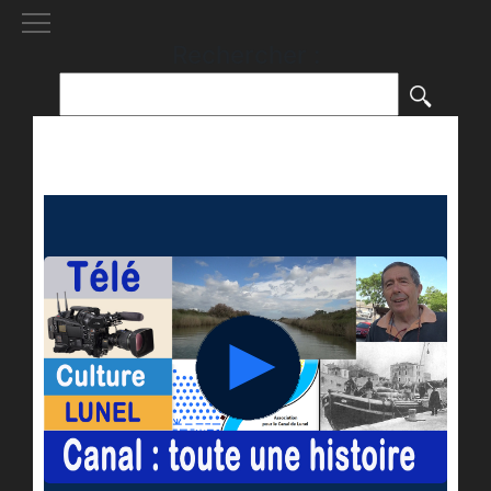
[()
]
Rechercher :