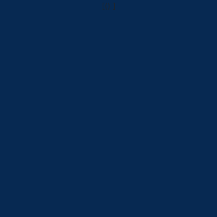
[()
]