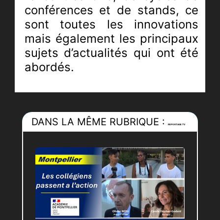
conférences et de stands, ce
sont toutes les innovations
mais également les principaux
sujets d’actualités qui ont été
abordés.
Avec pour thème conducteur,
la protection du Littoral et la
valorisation de ses richesses,
DANS LA MÊME RUBRIQUE :
REPORTAGE TV
cet événement se veut être
une plateforme d’échanges au
service de toute
l’Industrie. Entreprises et
startups, centres de
recherche, associations et
prestataires ont été mobilisés