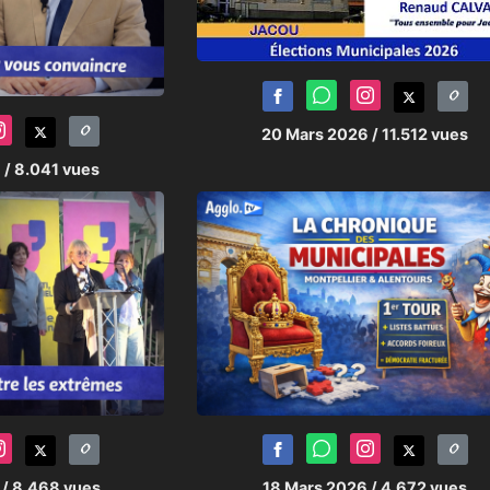
20 Mars 2026
/ 11.512 vues
6
/ 8.041 vues
6
/ 8.468 vues
18 Mars 2026
/ 4.672 vues