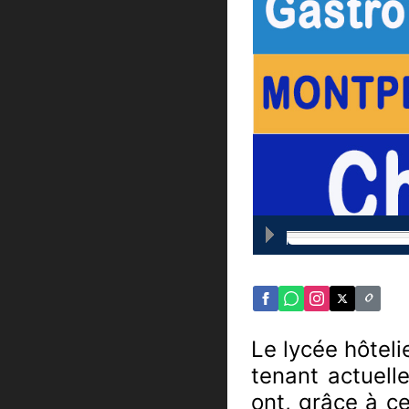
Le lycée hôtel
tenant actuell
ont, grâce à ce