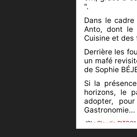
".
Dans le cadre 
Anto, dont le
Cuisine et des
Derrière les fo
un mafé revisit
de Sophie BÉJE
Si la présence
horizons, le p
adopter, pour
Gastronomie...
JRI :
Claudia PITRO