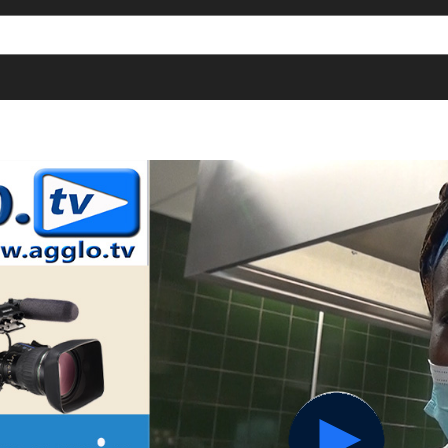
[()
]