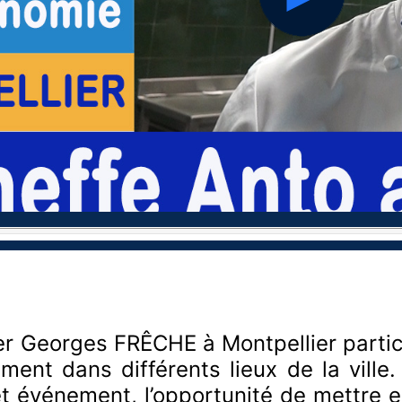
hd2160
hd1440
hd1080
hd720
large
medium
small
tiny
ier Georges FRÊCHE à Montpellier parti
ement dans différents lieux de la ville
t événement, l’opportunité de mettre en