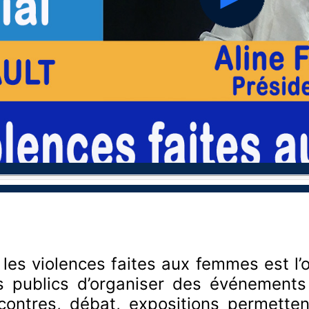
hd2160
hd1440
hd1080
hd720
large
medium
small
tiny
 les violences faites aux femmes est l
rs publics d’organiser des événements
contres, débat, expositions permettent