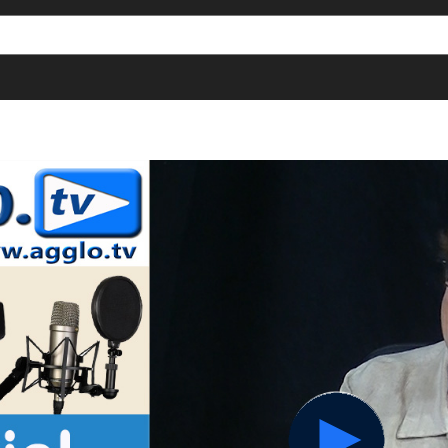
[()
]