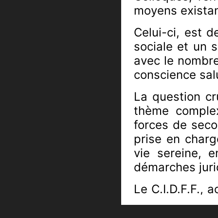
moyens existant
Celui-ci, est d
sociale et un 
avec le nombre
conscience salu
La question c
thème complex
forces de seco
prise en charg
vie sereine, 
démarches jurid
Le C.I.D.F.F.,
des familles es
Présidente du 