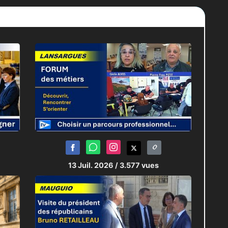
.F. proche de votre domicile,
composer le
violence, vous renseigner sur les sites
13 Juil. 2026
/ 3.577 vues