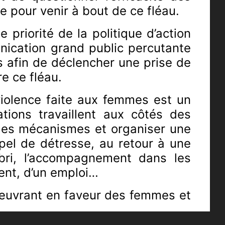
e pour venir à bout de ce fléau.
 priorité de la politique d’action
unication grand public percutante
 afin de déclencher une prise de
re ce fléau.
iolence faite aux femmes est un
ions travaillent aux côtés des
e les mécanismes et organiser une
pel de détresse, au retour à une
abri, l’accompagnement dans les
ment, d’un emploi…
s œuvrant en faveur des femmes et
oël LOUBAT reçoit Aline FAUCHERRE,
sur les Droits des Femmes et des