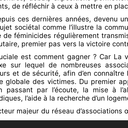
s, de réfléchir à ceux à mettre en plac
epuis ces dernières années, devenu une
sujet sociétal comme l’illustre la comm
 de féminicides régulièrement transmis
taire, premier pas vers la victoire cont
ruciale est comment gagner ? Car La v
e sur lequel de nombreuses associat
urs et de sécurité, afin d’en connaîtr
e globale des victimes. Du premier ap
en passant par l’écoute, la mise à l’
iques, l’aide à la recherche d’un loge
 acteur majeur du réseau d’association
t sur le plateau d’Agglo.tv. Pierric-J
C.I.D.F.F., le Centre d’Information 