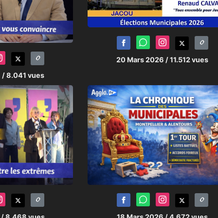
20 Mars 2026
/ 11.512 vues
6
/ 8.041 vues
6
/ 8.468 vues
18 Mars 2026
/ 4.672 vues