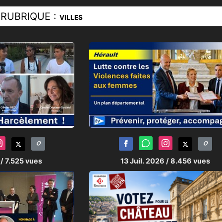
RUBRIQUE :
VILLES
de violence,
vous pouvez vous adresser au C.I.D.F
oute national destiné aux femmes victimes de 
sviolences.gouv.fr
et
herault.cidff.info
oël LOUBAT
n :
Claudia PITRONACI
6
/ 7.525 vues
13 Juil. 2026
/ 8.456 vues