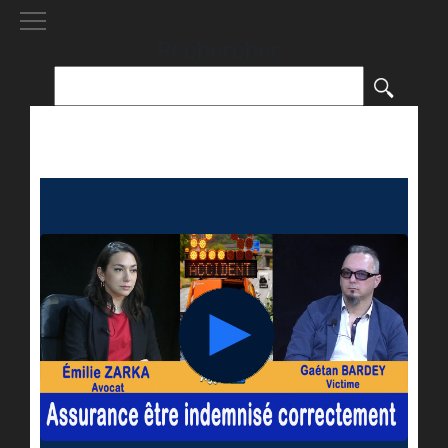
[()
]
Rechercher :