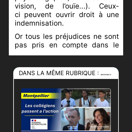
vision, de l’ouïe...). Ceux-
ci
peuvent ouvrir droit à une
indemnisation.
Or tous les préjudices ne sont
pas pris en compte dans le
traitement des dossiers de
sinistres par les compagnies
d’assurance qui développent
DANS LA MÊME RUBRIQUE :
REPORTAGE TV
alors des arguments
contestables car suivant une
logique comptable.
Afin de vous éclairer sur ce
sujet et partant du constat
que 95 % des sinistres ne