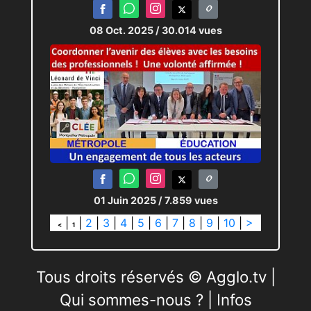
08 Oct. 2025
/ 30.014 vues
01 Juin 2025
/ 7.859 vues
|
|
2
|
3
|
4
|
5
|
6
|
7
|
8
|
9
|
10
|
>
<
1
Tous droits réservés © Agglo.tv |
Qui sommes-nous ?
|
Infos