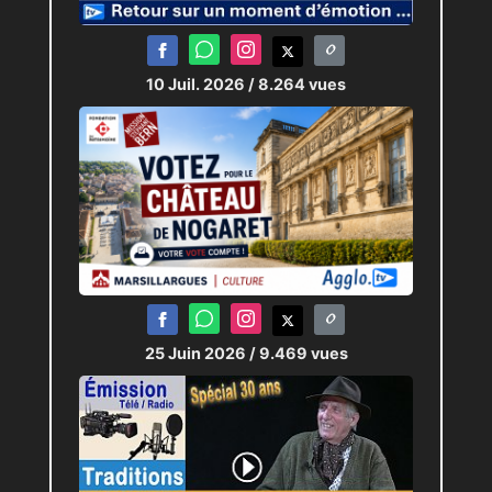
et les possibles
prolongements
.
10 Juil. 2026
/ 8.264 vues
Journaliste :
Pierric-Joël LOUBAT
25 Juin 2026
/ 9.469 vues