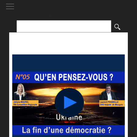
[()
]
Rechercher :