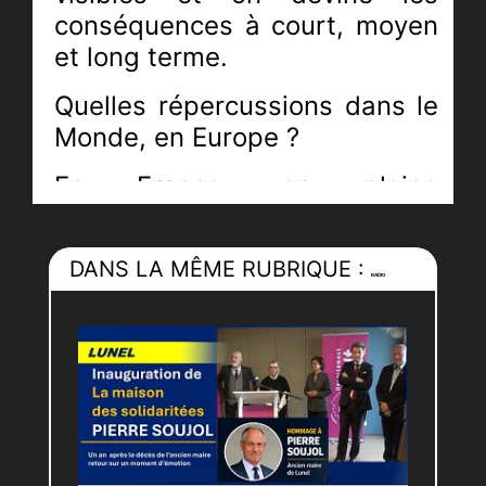
conséquences à court, moyen
et long terme
.
Quelles
répercussions
dans le
Monde, en Europe ?
En France, en pleine
campagne pour les élections
présidentielles, la parole de
DANS LA MÊME RUBRIQUE :
nos politiques est scrutée par
RADIO
tous.
Nos deux
chroniqueurs,
Johana MAUREL
et Laurent PRADEILLE
,
donnent leur avis sur ce conflit