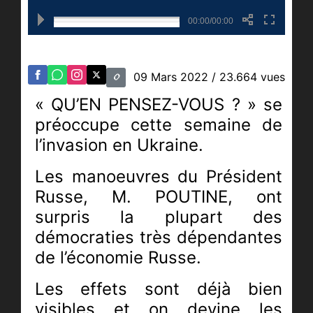
00:00/00:00
09 Mars 2022
/ 23.664 vues
« QU’EN PENSEZ-VOUS ? »
se
préoccupe cette semaine de
l’invasion en Ukraine.
Les manoeuvres du Président
Russe, M. POUTINE, ont
surpris la plupart des
démocraties très
dépendantes
de l’économie Russe.
L
es effets sont déjà bien
visibles et o
n devine les