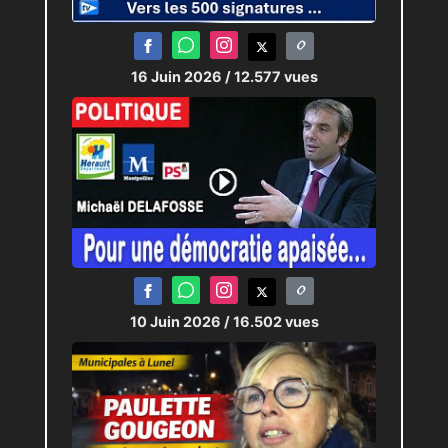
Participants : P.VIGNAL - J.MAUREL -
L.PRADEILLE - B.BONNEFOUX
16 Juin 2026
/ 12.577 vues
Durée : 60’
Journaliste :
Pierric-Joël LOUBAT
Technicien :
Antoine RODRIGUEZ
10 Juin 2026
/ 16.502 vues