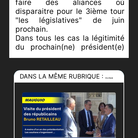
faire des aliances où
disparaitre pour le 3ième tour
"les législatives" de juin
prochain.
Dans tous les cas la légitimité
du prochain(ne) président(e)
sera soumise voire insoumise
à une défiance certaine avec
une représentation
DANS LA MÊME RUBRIQUE :
POLITIQUE
démocratique à bout de
soufle...
Un débat local qui montre bien
les différents clivages et les
nouvelles alliances.