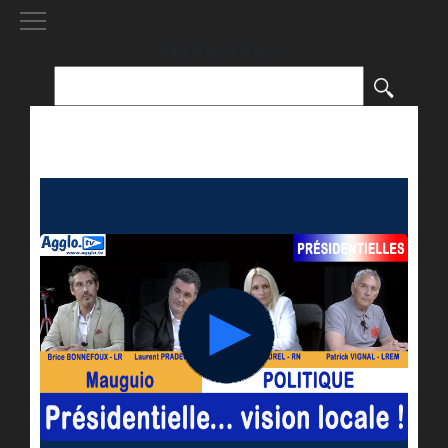
[()
]
Rechercher :