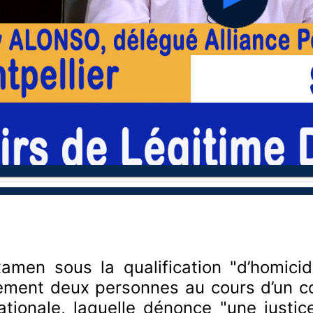
hd2160
hd1440
hd1080
hd720
large
medium
small
tiny
men sous la qualification "d’homicide
ement deux personnes au cours d’un con
ationale, laquelle dénonce "une justi