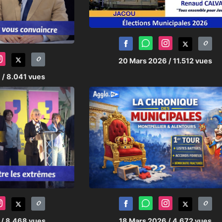
20 Mars 2026
/ 11.512 vues
6
/ 8.041 vues
6
/ 8.468 vues
18 Mars 2026
/ 4.672 vues