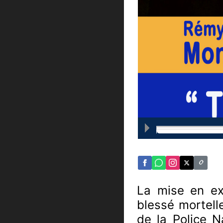
La mise en exa
blessé mortell
de la Police N