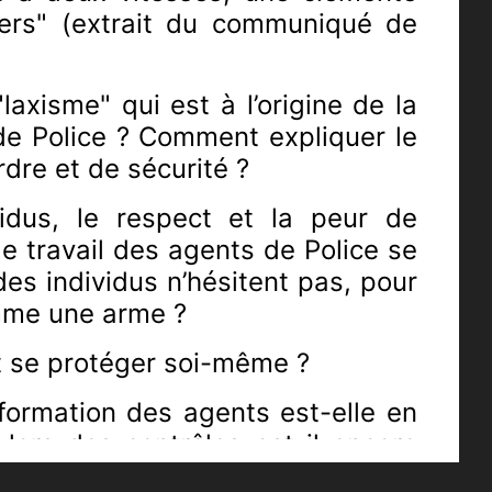
ciers" (extrait du communiqué de
laxisme" qui est à l’origine de la
de Police ? Comment expliquer le
rdre et de sécurité ?
vidus,
le respect et la peur de
de travail des agents de Police se
es individus n’hésitent pas, pour
comme une arme ?
aut se protéger soi-même ?
formation des agents est-elle en
 lors des contrôles est-il encore
venants, qui font preuve d’une