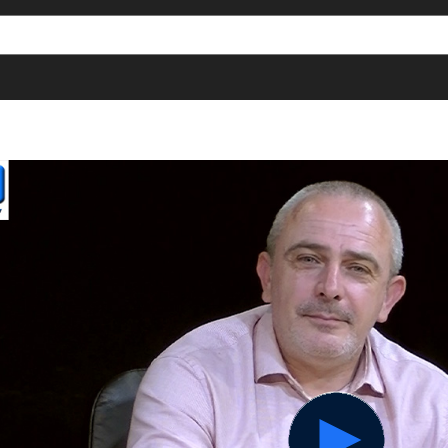
[()
]