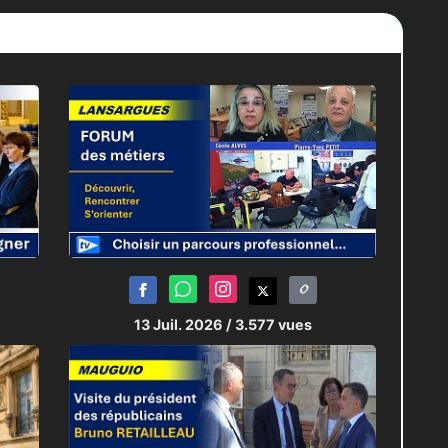
t à des questions pouvant mettre
et protéger ses collègues, dans
dans l’exercice de ses fonctions,
e tout citoyen peut, un jour, être
où s’arrête-telle ? Pour en saisir
aire Départemental du Syndicat
13 Juil. 2026
/ 3.577 vues