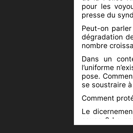
pour les voyou
presse du syndi
Peut-on parler 
dégradation de
nombre croissan
Dans un cont
l’uniforme n’ex
pose. Comment 
se soustraire à
Comment protége
Le dicernement
cause ?
Le pr
adapté à l’év