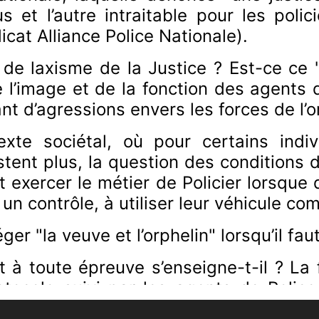
s et l’autre intraitable pour les poli
cat Alliance Police Nationale).
de laxisme de la Justice ? Est-ce ce "
 l’image et de la fonction des agents 
t d’agressions envers les forces de l’o
exte sociétal, où
pour certains indi
istent plus, la question des conditions 
exercer le métier de Policier lorsque d
 un contrôle, à utiliser leur véhicule 
r "la veuve et l’orphelin" lorsqu’il f
 à toute épreuve s’enseigne-t-il ?
La 
otocole suivi par les agents de Police
olution des comportements des contre