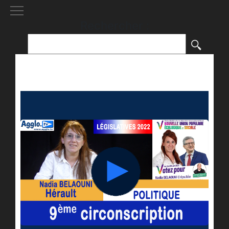
[()
]
Rechercher :