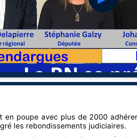
hd2160
hd1440
hd1080
hd720
large
medium
small
tiny
t en poupe avec plus de 2000 adhéren
gré les rebondissements judiciaires.