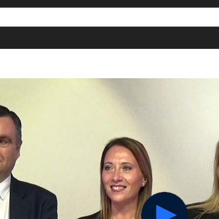
[()
]