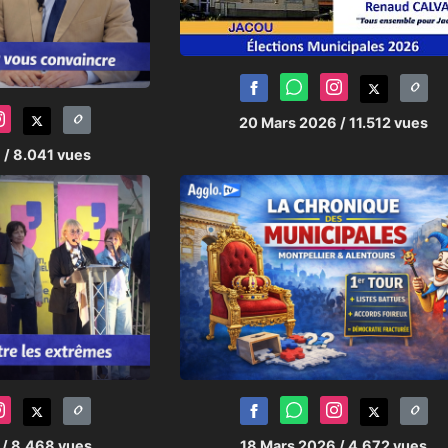
20 Mars 2026
/ 11.512 vues
6
/ 8.041 vues
6
/ 8.468 vues
18 Mars 2026
/ 4.672 vues