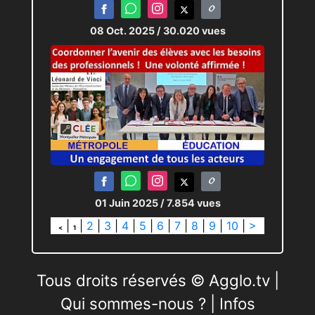
08 Oct. 2025
/ 30.020 vues
01 Juin 2025
/ 7.854 vues
|
|
2
|
3
|
4
|
5
|
6
|
7
|
8
|
9
|
10
|
>
<
1
Tous droits réservés © Agglo.tv |
Qui sommes-nous ?
|
Infos