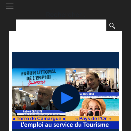
[()
]
Rechercher :