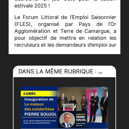
estivale 2025 !
Le Forum Littoral de l’Emploi Saisonnier
(FLES), organisé par Pays de l’Or
Agglomération et Terre de Camargue, a
pour objectif de mettre en relation les
recruteurs et les demandeurs d’emploi sur
une journée et un même lieu.
DANS LA MÊME RUBRIQUE :
Près de 100 recruteurs de tous secteurs
RADIO
d’activité : restauration, hôtellerie,
commerce, animation…, et plus de 1000
offres d’emploi à pouvoir ! Toutes les
offres d’emploi non pourvues peuvent
être consulte à la maison de saisonniers à
la Grande-Motte
https://paysdelor.fr/travailler-et-