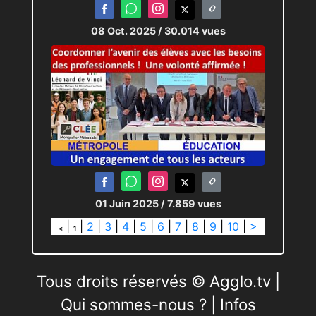
08 Oct. 2025
/ 30.014 vues
01 Juin 2025
/ 7.859 vues
|
|
2
|
3
|
4
|
5
|
6
|
7
|
8
|
9
|
10
|
>
<
1
Tous droits réservés © Agglo.tv |
Qui sommes-nous ?
|
Infos