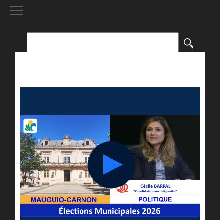
[()
]
Rechercher :