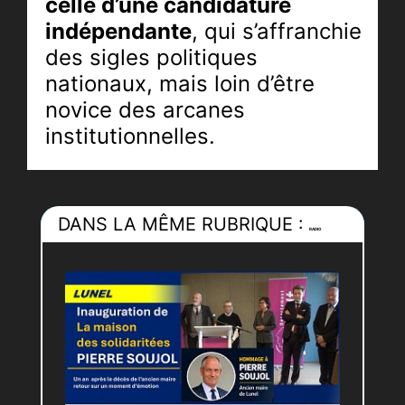
celle d’une candidature
indépendante
, qui s’affranchie
des sigles politiques
nationaux, mais loin d’être
novice des arcanes
institutionnelles.
Melgorienne, profondément
ancrée dans le territoire, elle
DANS LA MÊME RUBRIQUE :
connaît de l’intérieur le
RADIO
fonctionnement des
collectivités. Elle a travaillé
avec
Stéphan Rossignol
,
président de l’Agglomération
du Pays de l’Or et maire de La
Grande-Motte à la mairie de