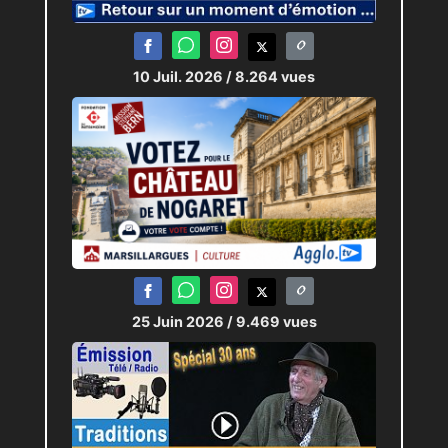
NiMES puis au cabinet de
Carole Delga
à la Région
Occitanie.
10 Juil. 2026
/ 8.264 vues
Un parcours qui lui confère
une lecture fine des rapports
entre commune,
agglomération et région — un
point loin d’être secondaire
pour Mauguio-Carnon.
Une candidature hors partis,
25 Juin 2026
/ 9.469 vues
mais pas hors système
Se présenter « sans
étiquette » ne signifie pas
arriver sans expérience. Au