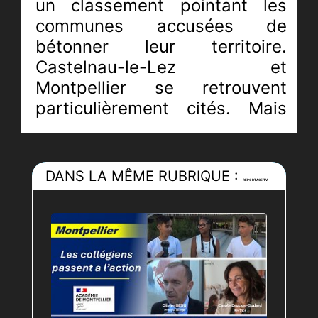
un classement pointant les
communes accusées de
bétonner leur territoire.
Castelnau-le-Lez et
Montpellier se retrouvent
particulièrement cités. Mais
derrière la caricature, la
question est plus profonde :
faut-il construire moins ou
DANS LA MÊME RUBRIQUE :
REPORTAGE TV
construire autrement ? Car la
réalité démographique est
implacable. Les maires font
face à une demande
croissante de logements et
doivent arbitrer entre
développement urbain et