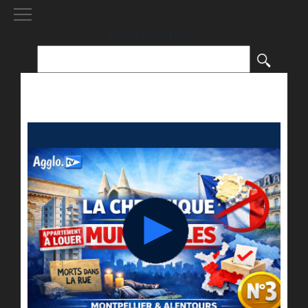
[()
]
Rechercher :